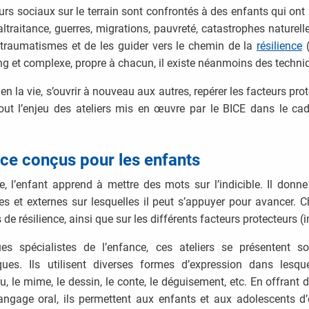
eurs sociaux sur le terrain sont confrontés à des enfants qui ont
ltraitance, guerres, migrations, pauvreté, catastrophes naturel
 traumatismes et de les guider vers le chemin de la
résilience
ng et complexe, propre à chacun, il existe néanmoins des techniq
en la vie, s’ouvrir à nouveau aux autres, repérer les facteurs pro
 tout l’enjeu des ateliers mis en œuvre par le BICE dans le 
ence conçus pour les enfants
ce, l’enfant apprend à mettre des mots sur l’indicible. Il donn
nes et externes sur lesquelles il peut s’appuyer pour avancer. C
e résilience, ainsi que sur les différents facteurs protecteurs (in
s spécialistes de l’enfance, ces ateliers se présentent so
ues. Ils utilisent diverses formes d’expression dans lesqu
 jeu, le mime, le dessin, le conte, le déguisement, etc. En offr
u langage oral, ils permettent aux enfants et aux adolescents d’