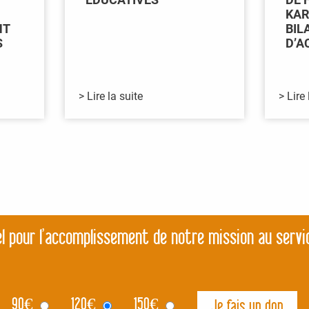
KAR
NT
BIL
S
D’A
> Lire la suite
> Lire 
l pour l’accomplissement de notre mission au servi
90
€
120
€
150
€