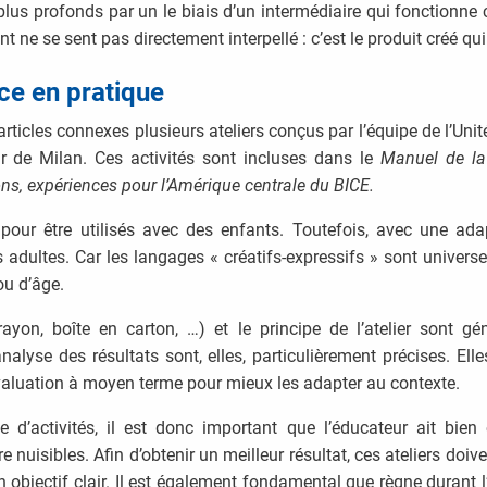
 plus profonds par un le biais d’un intermédiaire qui fonctionne
nt ne se sent pas directement interpellé : c’est le produit créé qui 
nce en pratique
rticles connexes plusieurs ateliers conçus par l’équipe de l’Unité
r de Milan. Ces activités sont incluses dans le
Manuel de la 
ons, expériences pour l’Amérique centrale du BICE.
pour être utilisés avec des enfants. Toutefois, avec une ada
 adultes. Car les langages « créatifs-expressifs » sont univers
ou d’âge.
crayon, boîte en carton, …) et le principe de l’atelier sont g
analyse des résultats sont, elles, particulièrement précises. El
évaluation à moyen terme pour mieux les adapter au contexte.
’activités, il est donc important que l’éducateur ait bien étu
 nuisibles. Afin d’obtenir un meilleur résultat, ces ateliers doive
n objectif clair. Il est également fondamental que règne durant l