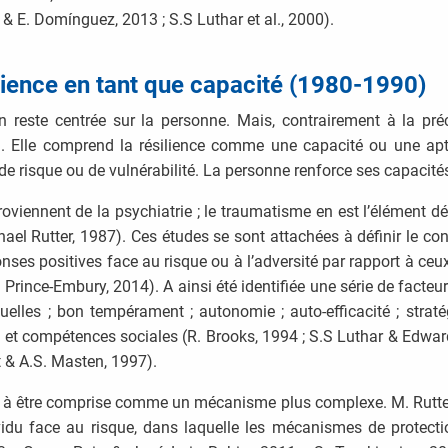
 & E. Domínguez, 2013 ; S.S Luthar et al., 2000).
lience en tant que capacité (1980-1990)
on reste centrée sur la personne. Mais, contrairement à la pré
té ». Elle comprend la résilience comme une capacité ou une a
e risque ou de vulnérabilité. La personne renforce ses capacités
oviennent de la psychiatrie ; le traumatisme en est l’élément d
hael Rutter, 1987). Ces études se sont attachées à définir le con
onses positives face au risque ou à l’adversité par rapport à ce
a Prince-Embury, 2014). A ainsi été identifiée une série de facteu
ctuelles ; bon tempérament ; autonomie ; auto-efficacité ; stra
et compétences sociales (R. Brooks, 1994 ; S.S Luthar & Edward 
 & A.S. Masten, 1997).
 à être comprise comme un mécanisme plus complexe. M. Rutte
idu face au risque, dans laquelle les mécanismes de protectio