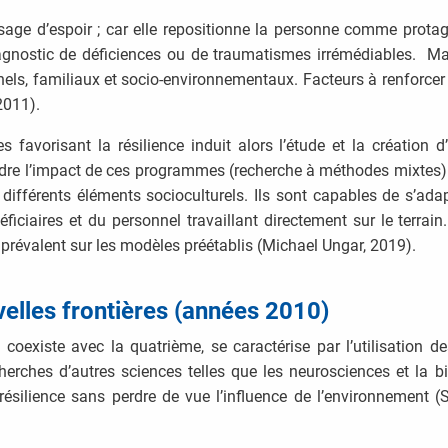
age d’espoir ; car elle repositionne la personne comme protago
iagnostic de déficiences ou de traumatismes irrémédiables. Mai
nels, familiaux et socio-environnementaux. Facteurs à renforcer 
 2011).
favorisant la résilience induit alors l’étude et la création d
dre l’impact de ces programmes (recherche à méthodes mixtes)
différents éléments socioculturels. Ils sont capables de s’adap
iciaires et du personnel travaillant directement sur le terrain.
es prévalent sur les modèles préétablis (Michael Ungar, 2019).
elles frontières (années 2010)
 coexiste avec la quatrième, se caractérise par l’utilisation d
herches d’autres sciences telles que les neurosciences et la 
silience sans perdre de vue l’influence de l’environnement (S.