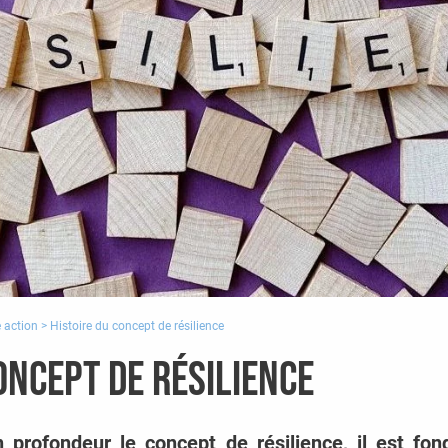
e action
>
Histoire du concept de résilience
oncept de résilience
profondeur le concept de résilience, il est fo