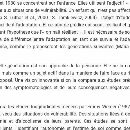
1980 se concentrent sur l’enfance. Elles utilisent l’adjectif «
r aux situations de vulnérabilité. Un enfant qui n’est pas affec
S. Luthar et al., 2000 ; S. Tomkiewicz, 2004). L’objet d’étud
acilitent l’adaptation. Et ce, afin de prédire qui serait résilient et
t l’hypothèse que l’« on naît résilient ». Il est nécessaire de 
e de différence entre l’adaptation en tant que survie et l’ad
ance, comme le proposeront les générations suivantes (María
cette génération est son approche de la personne. Elle ne la 
s, mais comme un sujet actif dans la manière de faire face au r
t exposé. Une vision innovante si on la compare aux études pré
tion des symptomatologies et de leurs conséquences négatives
iendra les études longitudinales menées par Emmy Werner (198
vécu des situations de vulnérabilité. Des situations liées à 
ie et d’alcoolisme de leurs parents. Ces études se sont c
ilients ; identifiant l’autonomie et l’estime de soi comme des