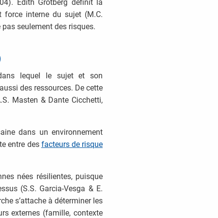
). Edith Grotberg définit la
t force interne du sujet (M.C.
e pas seulement des risques.
)
dans lequel le sujet et son
aussi des ressources. De cette
.S. Masten & Dante Cicchetti,
e saine dans un environnement
nte entre des
facteurs de risque
nnes nées résilientes, puisque
cessus (S.S. Garcia-Vesga & E.
rche s’attache à déterminer les
urs externes (famille, contexte