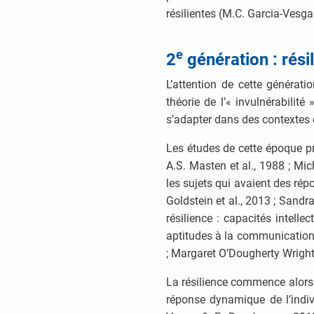
résilientes (M.C. Garcia-Vesga
e
2
génération : rési
L’attention de cette générati
théorie de l’« invulnérabili
s’adapter dans des contextes d
Les études de cette époque pr
A.S. Masten et al., 1988 ; Mic
les sujets qui avaient des rép
Goldstein et al., 2013 ; Sandr
résilience : capacités intelle
aptitudes à la communication 
; Margaret O’Dougherty Wright
La résilience commence alors
réponse dynamique de l’indiv