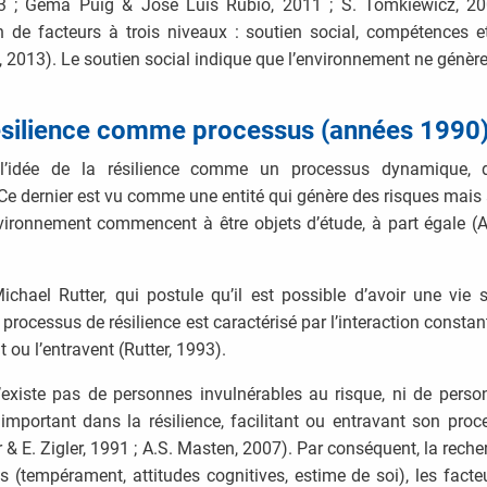
; Gema Puig & José Luis Rubio, 2011 ; S. Tomkiewicz, 2004
n de facteurs à trois niveaux : soutien social, compétences e
2013). Le soutien social indique que l’environnement ne génèr
résilience comme processus (années 1990
 l’idée de la résilience comme un processus dynamique, 
Ce dernier est vu comme une entité qui génère des risques mais 
vironnement commencent à être objets d’étude, à part égale (A
chael Rutter, qui postule qu’il est possible d’avoir une vi
 processus de résilience est caractérisé par l’interaction consta
nt ou l’entravent (Rutter, 1993).
l n’existe pas de personnes invulnérables au risque, ni de perso
important dans la résilience, facilitant ou entravant son pro
& E. Zigler, 1991 ; A.S. Masten, 2007). Par conséquent, la reche
s (tempérament, attitudes cognitives, estime de soi), les facte