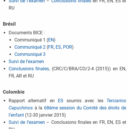
Suivi de l’examen
–
Conclusions finales
en FR, EN, ES et
RU
Brésil
Documents BICE :
Communiqué 1 (
EN
)
Communiqué 2
(
FR
,
ES
,
POR
)
Communiqué 3
Suivi de l’examen
Conclusions finales
, (CRC/C/BRA/CO/2-4 (2015)) en EN,
FR, AR et RU
Colombie
Rapport alternatif en
ES
soumis avec les
Terciarios
Capuchinos
à la
68ème session du Comité des droits de
l’enfant
(12-30 janvier 2015)
Suivi de l’examen
– Conclusions finales en FR, EN, ES et