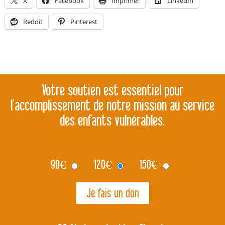
X
Facebook
Imprimer
LinkedIn
Reddit
Pinterest
Votre soutien est essentiel pour
l’accomplissement de notre mission au service
des enfants vulnérables.
90
€
120
€
150
€