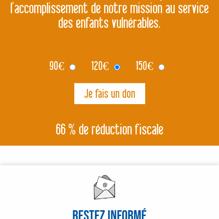
l’accomplissement de notre mission au service
des enfants vulnérables.
90
€
120
€
150
€
66 % de réduction fiscale
Restez informé