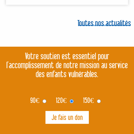
Toutes nos actualités
Votre soutien est essentiel pour
l’accomplissement de notre mission au service
des enfants vulnérables.
90
€
120
€
150
€