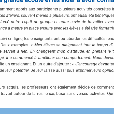
tamment appris aux participants plusieurs activités concrètes à
es ateliers, souvent menés à plusieurs, ont aussi été bénéfiques
enforcé notre esprit de groupe et notre envie de travailler avec
ence à mettre en place ensuite avec les élèves a été très formatri
suivi en ligne, les enseignants ont pu aborder les difficultés ren
n. Deux exemples. «
Mes élèves se plaignaient tout le temps d’u
ne servait à rien. En changeant mon d’attitude, en prenant le 
gé. Il a commencé à améliorer son comportement. Nous devons
fie un enseignant. Et un autre d’ajouter : «
J’encourage davantage
e leur potentiel. Je leur laisse aussi plus exprimer leurs opinio
eurs acquis, les professeurs ont également décidé de commenc
travail autour de la résilience, basé sur diverses activités. Qui