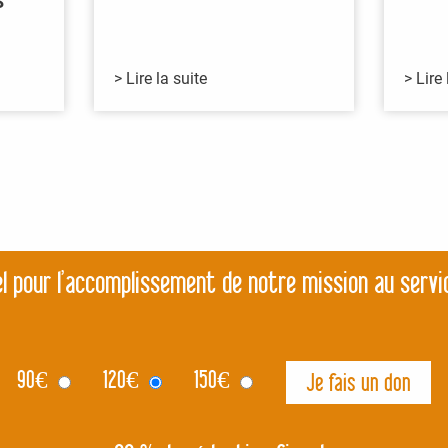
S
> Lire la suite
> Lire 
l pour l’accomplissement de notre mission au servi
90
€
120
€
150
€