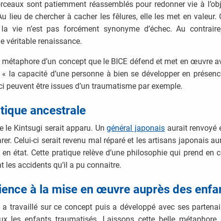
morceaux sont patiemment réassemblés pour redonner vie à l’ob
u lieu de chercher à cacher les fêlures, elle les met en valeur
la vie n’est pas forcément synonyme d’échec. Au contraire, 
e véritable renaissance.
le métaphore d’un concept que le BICE défend et met en œuvre ave
st « la capacité d’une personne à bien se développer en présence
-ci peuvent être issues d’un traumatisme par exemple.
atique ancestrale
ue le Kintsugi serait apparu. Un
général japonais
aurait renvoyé 
er. Celui-ci serait revenu mal réparé et les artisans japonais a
 en état. Cette pratique relève d’une philosophie qui prend en 
t les accidents qu’il a pu connaitre.
ience à la mise en œuvre auprès des enfa
 a travaillé sur ce concept puis a développé avec ses partena
x les enfants traumatisés. Laissons cette belle métaphore 