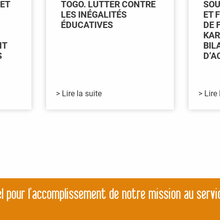
 ET
TOGO. LUTTER CONTRE
SOU
LES INÉGALITÉS
ET 
ÉDUCATIVES
DE 
KAR
NT
BIL
S
D’A
> Lire la suite
> Lire 
l pour l’accomplissement de notre mission au servi