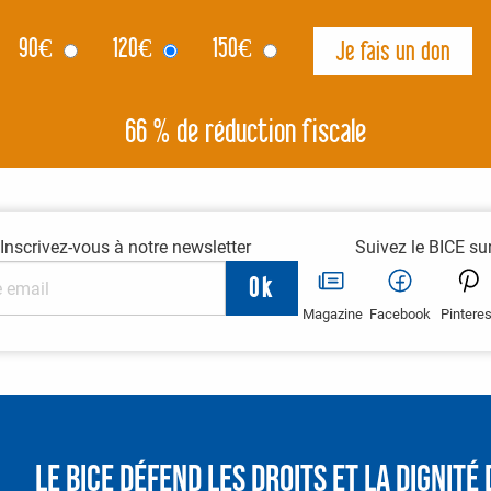
90
€
120
€
150
€
66 % de réduction fiscale
Inscrivez-vous à notre newsletter
Suivez le BICE su
Magazine
Facebook
Pinteres
Le BICE défend les droits et la dignit