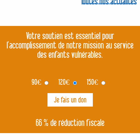
Toutes nos actualités
Votre soutien est essentiel pour
l’accomplissement de notre mission au service
des enfants vulnérables.
90
€
120
€
150
€
66 % de réduction fiscale