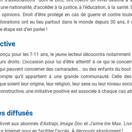
une nationalité, d’accéder à la justice, à l’éducation, à la santé.
s opinions. Droit d’être protégé en cas de guerre et contre tou
orations ont eu lieu partout dans le monde depuis 30 ans, il
e étape est d’en parler !
ctive
conçu pour les 7-11 ans, le jeune lecteur découvrira notamment 
rs droits. L’occasion pour lui d’être attentif à ce qui le conc
 qui peuvent concerner des camarades… ou des enfants du bout d
compte qu’il appartient à une grande communauté. Celle des
e soient leur origine, leur religion, leur sexe ou leur niveau socia
 constructive, une initiative positive est associée à chaque cas 
s diffusés
livret aux abonnés d’
Astrapi
,
Image Doc
et
J’aime lire
Max
. Liv
 Internet pour en faciliter l’accès. À découvrir absolument !