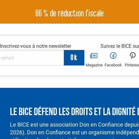
66 % de réduction fiscale
Inscrivez-vous à notre newsletter
Suivez le BICE su
Magazine
Facebook
Pinteres
Le BICE défend les droits et la dignit
Le BICE est une association Don en Confiance depu
2026). Don en Confiance est un organisme indépenda