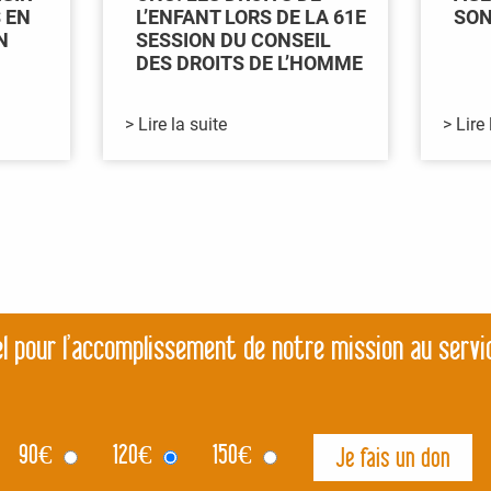
 EN
L’ENFANT LORS DE LA 61E
SON
N
SESSION DU CONSEIL
DES DROITS DE L’HOMME
> Lire la suite
> Lire 
l pour l’accomplissement de notre mission au servi
90
€
120
€
150
€