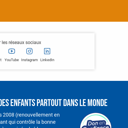
r les réseaux sociaux
t
YouTube
Instagram
LinkedIn
é des enfants partout dans le monde
is 2008 (renouvellement en
nt qui contrôle la bonne