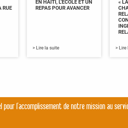
EN HAÏTI, L’ÉCOLE ET UN
« L
A RUE
REPAS POUR AVANCER
CHA
REL
CON
ING
REL
> Lire la suite
> Lire 
l pour l’accomplissement de notre mission au servi