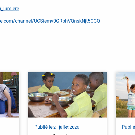
oi_lumiere
ube.com/channel/UCSiemv0GRbhVQnskNjt5CGQ
Publié le
Publié
21 juillet 2026