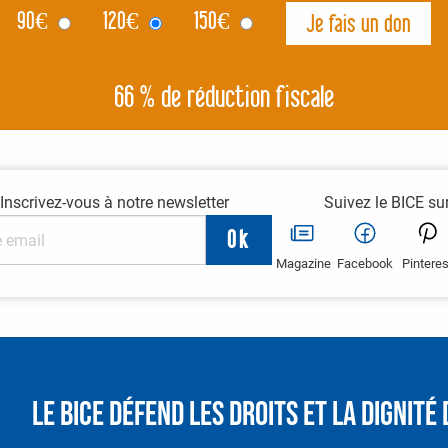
90
€
120
€
150
€
66 % de réduction fiscale
Inscrivez-vous à notre newsletter
Suivez le BICE su
Magazine
Facebook
Pinteres
Le BICE défend les droits et la dignit