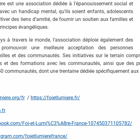
re est une association dédiée à l’épanouissement social et
t avec un handicap mental, qu’ils soient enfants, adolescents
tiver des liens d’amitié, de fournir un soutien aux familles et
incipes évangéliques.
s à travers le monde, l’association déploie également des
 promouvoir une meilleure acceptation des personnes
lles et des communautés. Ses initiatives sur le terrain comp
s et des formations avec les communautés, ainsi que des p
250 communautés, dont une trentaine dédiée spécifiquement aux 
miere.org/fr
/
https://foietlumiere.fr/
.fr
ebook.com/Foi-et-Lumi%C3%A8re-France-107450371105782/
agram.com/foietlumierefrance/