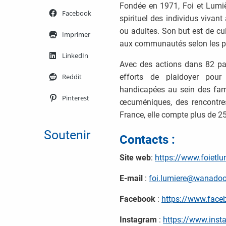
Fondée en 1971, Foi et Lumiè
Facebook
spirituel des individus vivan
ou adultes. Son but est de cul
Imprimer
aux communautés selon les pr
LinkedIn
Avec des actions dans 82 pay
Reddit
efforts de plaidoyer pour
handicapées au sein des fami
Pinterest
œcuméniques, des rencontre
France, elle compte plus de 
Soutenir
Contacts :
Site web
:
https://www.foietlu
E-mail
:
foi.lumiere@wanadoo
Facebook
:
https://www.fac
Instagram
:
https://www.inst