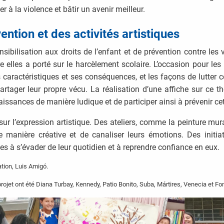
 à la violence et bâtir un avenir meilleur.
ention et des activités artistiques
nsibilisation aux droits de l’enfant et de prévention contre les 
re elles a porté sur le harcèlement scolaire. L’occasion pour les
 caractéristiques et ses conséquences, et les façons de lutter c
artager leur propre vécu. La réalisation d’une affiche sur ce 
aissances de manière ludique et de participer ainsi à prévenir ce
t sur l’expression artistique. Des ateliers, comme la peinture mu
 manière créative et de canaliser leurs émotions. Des initiat
nes à s’évader de leur quotidien et à reprendre confiance en eux.
tion, Luis Amigó.
ojet ont été Diana Turbay, Kennedy, Patio Bonito, Suba, Mártires, Venecia et Fo