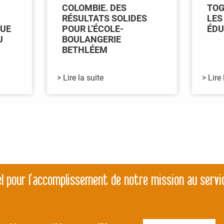
COLOMBIE. DES
TOG
RÉSULTATS SOLIDES
LES
QUE
POUR L’ÉCOLE-
ÉDU
U
BOULANGERIE
BETHLÉEM
> Lire la suite
> Lire 
l pour l’accomplissement de notre mission au servi