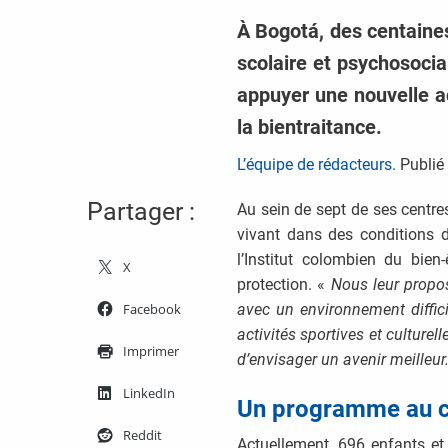
À Bogotá, des centaines
scolaire et psychosocia
appuyer une nouvelle act
la bientraitance.
L’équipe de rédacteurs.
Publié 
Partager :
Au sein de sept de ses centre
vivant dans des conditions 
l’Institut colombien du bien
X
protection. «
Nous leur propo
Facebook
avec un environnement diffici
activités sportives et culturell
Imprimer
d’envisager un avenir meilleur
LinkedIn
Un programme au cœ
Reddit
Actuellement, 696 enfants e