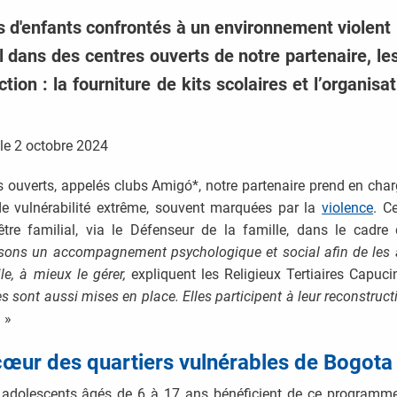
 d'enfants confrontés à un environnement violent 
l dans des centres ouverts de notre partenaire, le
ion : la fourniture de kits scolaires et l’organisat
le
2 octobre 2024
s ouverts, appelés clubs Amigó*, notre partenaire prend en cha
de vulnérabilité extrême, souvent marquées par la
violence
. C
-être familial, via le Défenseur de la famille, dans le cad
sons un accompagnement psychologique et social afin de les a
le, à mieux le gérer,
expliquent les Religieux Tertiaires Capuc
es sont aussi mises en place. Elles participent à leur reconstructi
.
»
ur des quartiers vulnérables de Bogota
t adolescents âgés de 6 à 17 ans bénéficient de ce programme