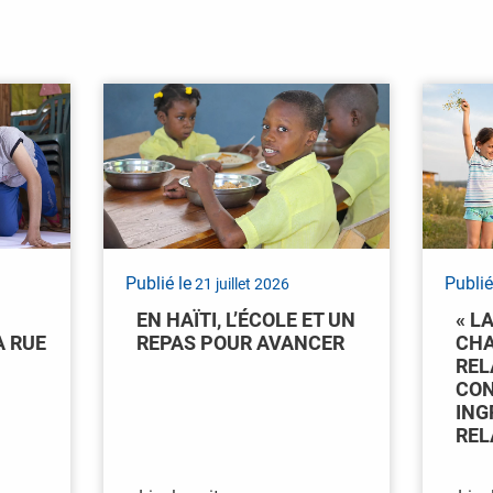
Publié le
Publié
21 juillet 2026
EN HAÏTI, L’ÉCOLE ET UN
« L
A RUE
REPAS POUR AVANCER
CHA
REL
CON
ING
REL