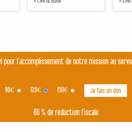
> Lire la suite
> Lire 
l pour l’accomplissement de notre mission au servi
90
€
120
€
150
€
66 % de réduction fiscale