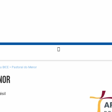
u BICE
>
Pastoral do Menor
nor
ésil