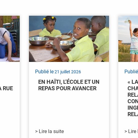
Publié le
Publié
21 juillet 2026
EN HAÏTI, L’ÉCOLE ET UN
« L
A RUE
REPAS POUR AVANCER
CHA
REL
CON
ING
REL
> Lire la suite
> Lire 