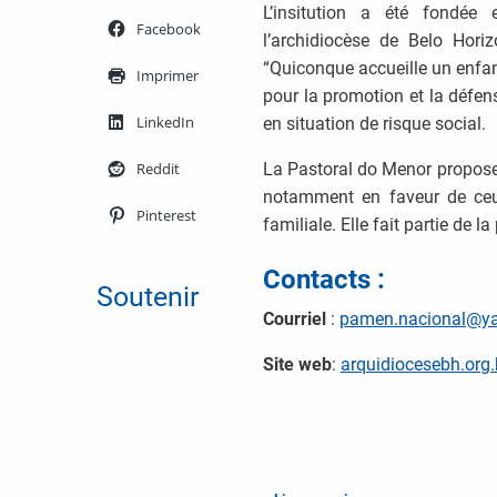
L’insitution a été fondé
Facebook
l’archidiocèse de Belo Hori
“Quiconque accueille un enfan
Imprimer
pour la promotion et la défen
LinkedIn
en situation de risque social.
Reddit
La Pastoral do Menor propose d
notamment en faveur de ceux
Pinterest
familiale. Elle fait partie de
Contacts :
Soutenir
Courriel
:
pamen.nacional@ya
Site web
:
arquidiocesebh.org.