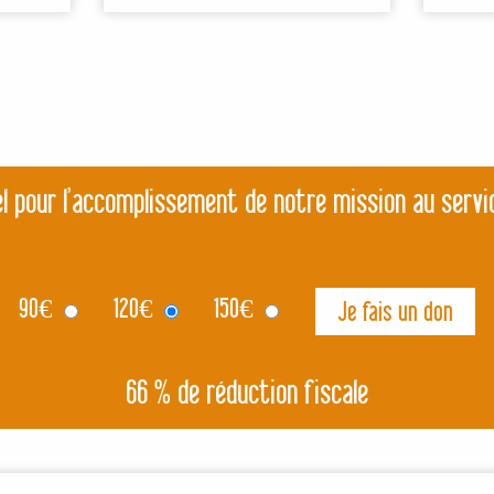
l pour l’accomplissement de notre mission au servi
90
€
120
€
150
€
66 % de réduction fiscale