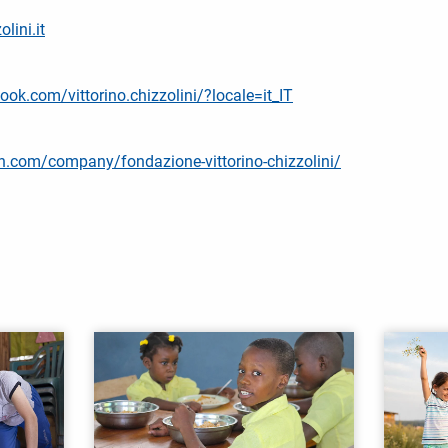
lini.it
ok.com/vittorino.chizzolini/?locale=it_IT
in.com/company/fondazione-vittorino-chizzolini/