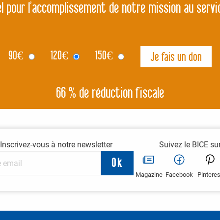
l pour l’accomplissement de notre mission au servi
90
€
120
€
150
€
66 % de réduction fiscale
Inscrivez-vous à notre newsletter
Suivez le BICE su
Magazine
Facebook
Pinteres