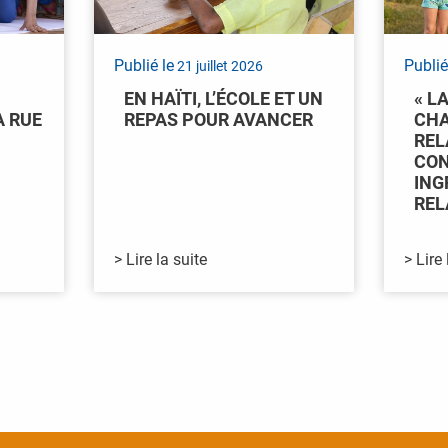
Publié le
Publié
21 juillet 2026
EN HAÏTI, L’ÉCOLE ET UN
« L
A RUE
REPAS POUR AVANCER
CHA
REL
CON
ING
REL
> Lire la suite
> Lire 