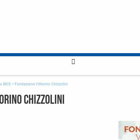
u BICE
>
Fondazione Vittorino Chizzolini
orino Chizzolini