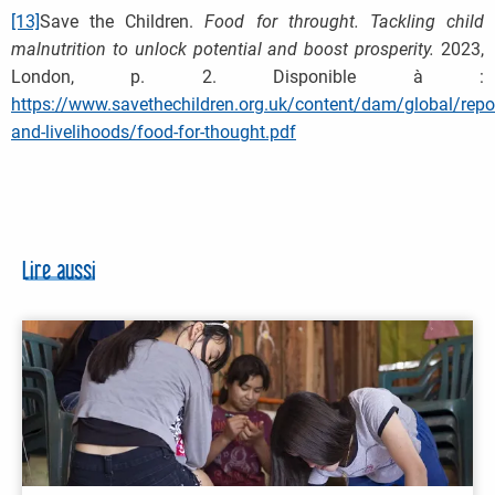
[13]
Save the Children.
Food for throught. Tackling child
malnutrition to unlock potential and boost prosperity.
2023,
London, p. 2. Disponible à :
https://www.savethechildren.org.uk/content/dam/global/repo
and-livelihoods/food-for-thought.pdf
Lire aussi