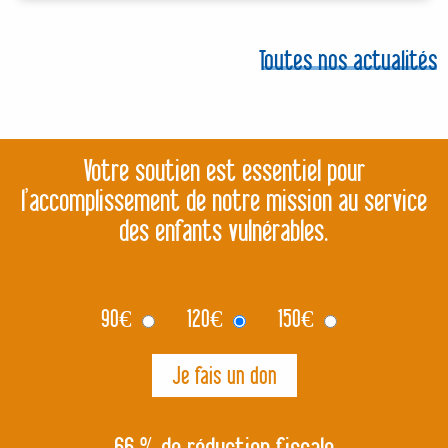
Toutes nos actualités
Votre soutien est essentiel pour
l’accomplissement de notre mission au service
des enfants vulnérables.
90
€
120
€
150
€