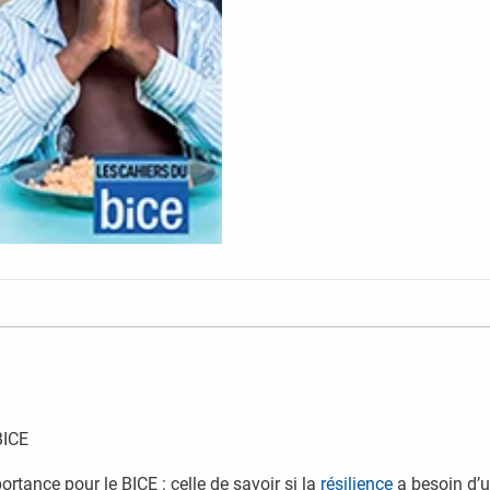
BICE
tance pour le BICE : celle de savoir si la
résilience
a besoin d’un