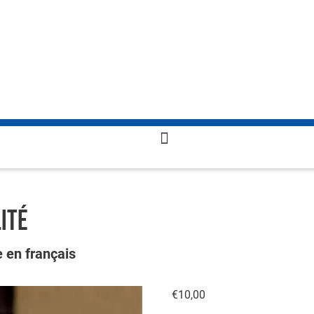
lité
e en français
€
10,00