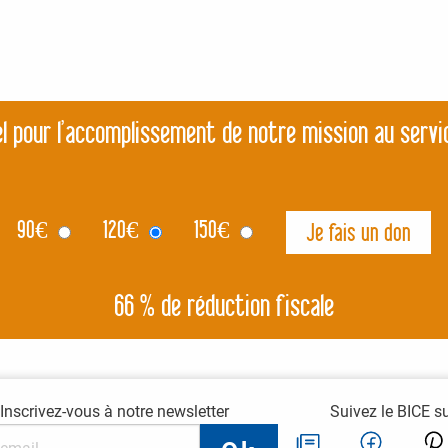
l pour l’accomplissement de notre mission au servi
90
€
120
€
150
€
66 % de réduction fiscale
Inscrivez-vous à notre newsletter
Suivez le BICE s