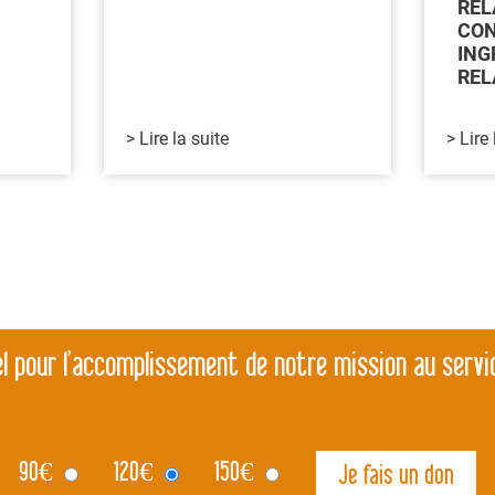
REL
CON
ING
REL
> Lire la suite
> Lire 
l pour l’accomplissement de notre mission au servi
90
€
120
€
150
€