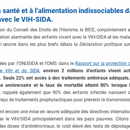
la santé et à l’alimentation indissociables
d
avec le VIH-SIDA.
on du Conseil des Droits de l’Homme, le BICE, conjointement a
uation alarmante des enfants vivant avec le VIH-SIDA et les mala
en œuvre dans les plus brefs délais la
Déclaration politique su
ntées par l’ONUSIDA et l’OMS dans le
Rapport sur la protection
 le VIH et du SIDA
,
environ 2 millions d’enfants vivent ac
 Seuls 22% ont accès à des traitements antiviraux adéquats.
 anniversaire et le taux de mortalité atteint 80% lorsque l
 rappelé également que 90% des enfants infectés naissent d
reçu de traitements prophylactiques pour prévenir la transmissio
t encore une mise en œuvre adéquate des directives internatio
par le VIH/SIDA principalement dans les pays pauvres. Citons 
 des doses d’antirétroviraux, le coût élevé des tests de dépist