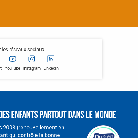
r les réseaux sociaux
t
YouTube
Instagram
LinkedIn
é des enfants partout dans le monde
is 2008 (renouvellement en
nt qui contrôle la bonne