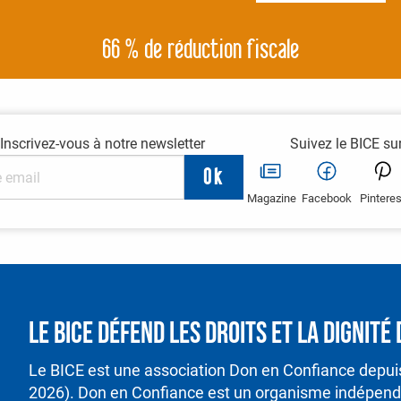
66 % de réduction fiscale
Inscrivez-vous à notre newsletter
Suivez le BICE su
Magazine
Facebook
Pinteres
Le BICE défend les droits et la dignit
Le BICE est une association Don en Confiance depu
2026). Don en Confiance est un organisme indépenda