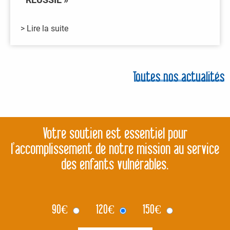
> Lire la suite
Toutes nos actualités
Votre soutien est essentiel pour
l’accomplissement de notre mission au service
des enfants vulnérables.
90
€
120
€
150
€