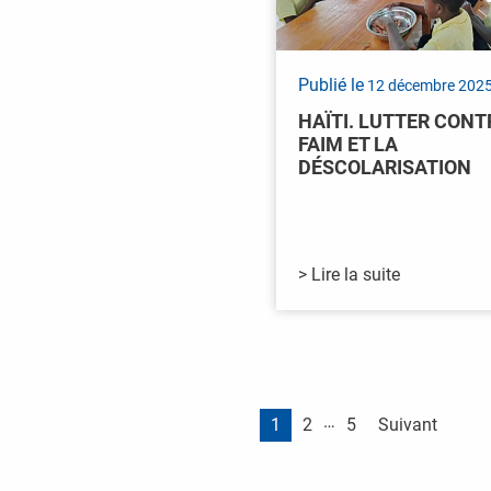
Publié le
12 décembre 202
HAÏTI. LUTTER CONT
FAIM ET LA
DÉSCOLARISATION
> Lire la suite
Pagination des publ
…
1
2
5
Suivant